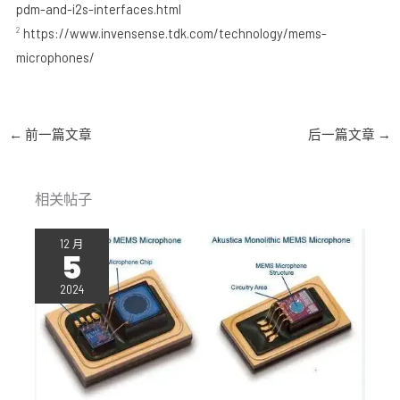
pdm-and-i2s-interfaces.html
²
https://www.invensense.tdk.com/technology/mems-
microphones/
←
前一篇文章
后一篇文章
→
相关帖子
12 月
5
2024