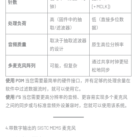
针数
钟）
[+ MCLK])
高（固件中的抽
低（直接多位数
处理负荷
取/滤波器）
据）
取决于抽取滤波器
音频质量
原生高位分辨率
的设计
通过共享时钟更轻
多麦克风阵列
可能，但复杂
松地同步
使用 PDM
当您需要最简单的硬件接口，并有足够的处理余量在
软件中过滤数据流时，就可以使用它。
使用 I²S
当您需要更高分辨率的音频、更容易实现多个麦克风
之间的同步或与标准音频外设兼容时，您就可以使用该系统。
4.带数字输出的 SISTC MEMS 麦克风