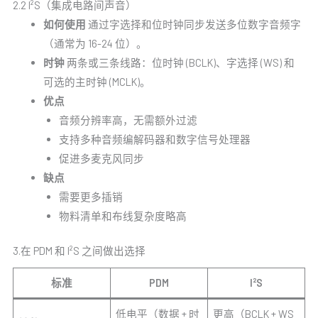
2.2 I²S（集成电路间声音）
如何使用
通过字选择和位时钟同步发送多位数字音频字
（通常为 16-24 位）。
时钟
两条或三条线路：位时钟 (BCLK)、字选择 (WS) 和
可选的主时钟 (MCLK)。
优点
音频分辨率高，无需额外过滤
支持多种音频编解码器和数字信号处理器
促进多麦克风同步
缺点
需要更多插销
物料清单和布线复杂度略高
3.在 PDM 和 I²S 之间做出选择
标准
PDM
I²S
低电平（数据 + 时
更高（BCLK + WS