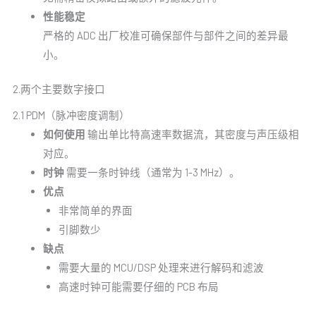
性能稳定
严格的 ADC 出厂校准可确保部件与部件之间的差异最
小。
2.两个主要数字接口
2.1 PDM（脉冲密度调制）
如何使用
输出单比特高速率数据流，其密度与声压级相
对应。
时钟
需要一条时钟线（通常为 1-3 MHz）。
优点
非常简单的界面
引脚数少
缺点
需要大量的 MCU/DSP 处理来进行解码和滤波
高速时钟可能需要仔细的 PCB 布局