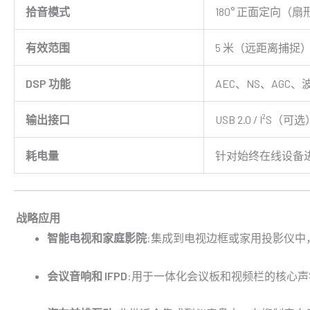
拾音模式
180° 正面定向（扇
有效范围
5 米（远距离捕捉
DSP 功能
AEC、NS、AGC
输出接口
USB 2.0 / I²S（可
耗电量
针对始终在线设备
战略应用
智能电视和家庭影院
:集成到电视边框或家用投影仪中
会议音响和 IFPD
:用于一体化会议板和视频栏的核心声