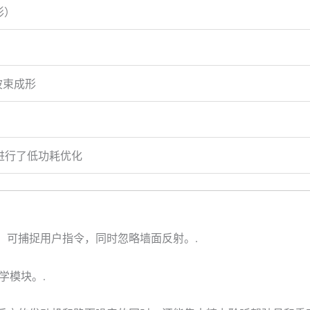
形）
）
、波束成形
选）
进行了低功耗优化
，可捕捉用户指令，同时忽略墙面反射。.
学模块。.