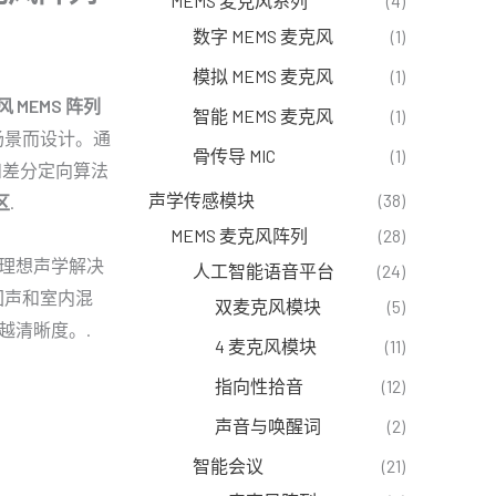
MEMS 麦克风系列
(4)
数字 MEMS 麦克风
(1)
模拟 MEMS 麦克风
(1)
风 MEMS 阵列
智能 MEMS 麦克风
(1)
场景而设计。通
骨传导 MIC
(1)
形和差分定向算法
声学传感模块
(38)
区
.
MEMS 麦克风阵列
(28)
统的理想声学解决
人工智能语音平台
(24)
回声和室内混
双麦克风模块
(5)
卓越清晰度。.
4 麦克风模块
(11)
指向性拾音
(12)
声音与唤醒词
(2)
智能会议
(21)