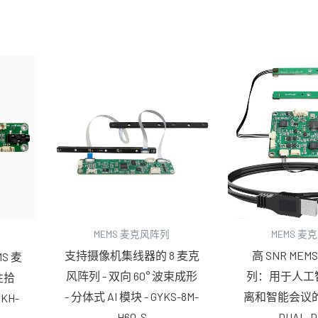
MEMS 麦克风阵列
MEMS 麦
支持摄像机集线器的 8 麦克
高 SNR ME
S 麦
风阵列 - 双向 60° 波束成形
列：用于人工
性拾
- 分体式 AI 模块 - GYKS-8M-
离和智能会议的 G
YKH-
H60-S
DUAL-D