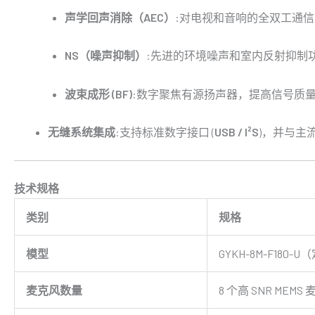
声学回声消除（AEC）
:对电视和音响的全双工通信
NS（噪声抑制）
:先进的环境噪声和室内反射抑制功
波束成形 (BF)
:数字聚焦有源扬声器，提高信号质量
无缝系统集成
:支持标准数字接口 (
USB / I²S
)，并与主
技术规格
类别
规格
模型
GYKH-8M-F180-
麦克风数量
8 个高 SNR MEMS