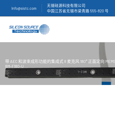
跳
无锡硅源科技有限公司
Info@sistc.com
至
中国江苏省无锡市梁青路 555-820 号
内
容
带 AEC 和波束成形功能的集成式 8 麦克风 180° 正面定向 MEM
8M-F180-U