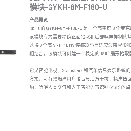
模块-GYKH-8M-F180-U
产品概览
SISTC的
GYKH-8M-F180-U
是一个高密度
8 个麦克
该模块专为需要精确正面拾取和后部噪声抑制的
过将 8 个高 SNR MEMS 传感器与自适应波束成
相结合，该模块可创建一个稳定的
180° 扇形拾取
它是智能电视、Soundbars 和汽车信息娱乐系
方案，可有效隔离用户语音与后方干扰、扬声器
响，确保人类交流和人工智能语音识别 (ASR) 的