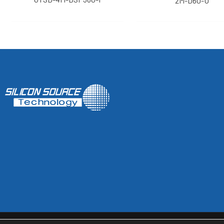
2M-D60-U