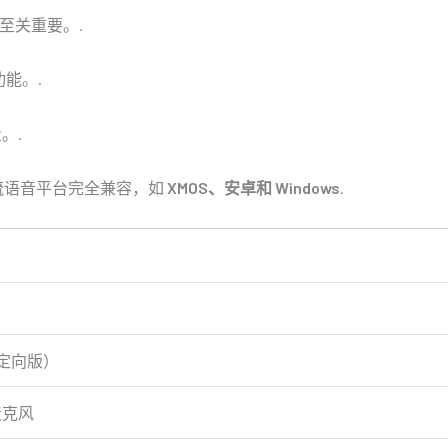
至关重要。.
能。.
。.
流语音平台完全兼容，如
XMOS、安卓和 Windows
.
U（定向版）
 麦克风