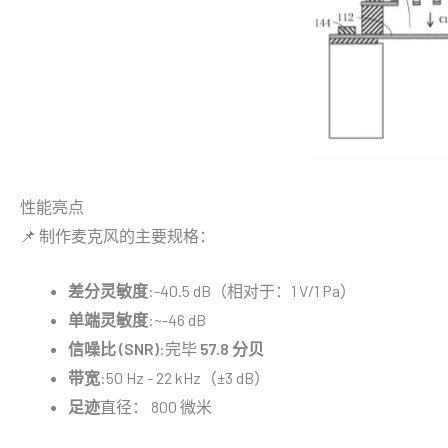
性能亮点
📌 制作麦克风的主要规格：
差分灵敏度
:-40.5 dB（相对于：1 V/1 Pa）
单端灵敏度
:~-46 dB
信噪比 (SNR)
:完毕
57.8 分贝
带宽
:50 Hz - 22 kHz（±3 dB）
足迹
直径： 800 微米