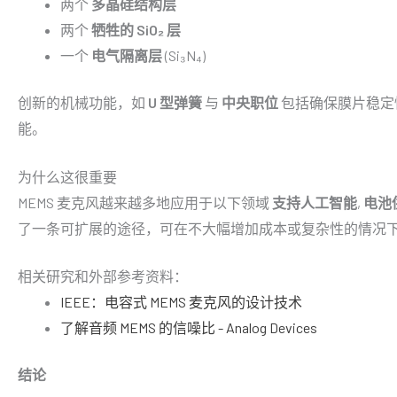
两个
多晶硅结构层
两个
牺牲的 SiO₂ 层
一个
电气隔离层
(Si₃N₄)
创新的机械功能，如
U 型弹簧
与
中央职位
包括确保膜片稳定
能。
为什么这很重要
MEMS 麦克风越来越多地应用于以下领域
支持人工智能
,
电池
了一条可扩展的途径，可在不大幅增加成本或复杂性的情况
相关研究和外部参考资料：
IEEE：电容式 MEMS 麦克风的设计技术
了解音频 MEMS 的信噪比 - Analog Devices
结论