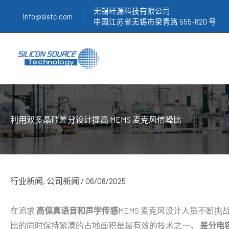
跳
无锡硅源科技有限公司
Info@sistc.com
至
中国江苏省无锡市梁青路 555-820 号
内
容
利用双多晶硅差分设计提高 MEMS 麦克风信噪比
行业新闻
,
公司新闻
/
06/08/2025
在追求
高保真语音和声学传感
MEMS 麦克风设计人员不断
比的同时保持紧凑的占地面积是最有效的技术之一。
差分电