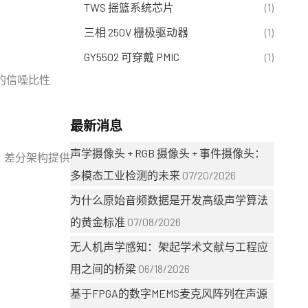
TWS 摇篮系统芯片
(1)
三相 250V 栅极驱动器
(1)
GY5502 可穿戴 PMIC
(1)
的信噪比性
最新消息
声学摄像头 + RGB 摄像头 + 事件摄像头：
。差分架构提供
多模态工业检测的未来
07/20/2026
为什么原始音频数据是开发高级声学算法
的黄金标准
07/08/2026
无人机声学感知：架起学术文献与工程应
用之间的桥梁
06/18/2026
基于FPGA的数字MEMS麦克风阵列在声源