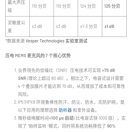
最大声压
110 分贝
110 分贝
124 分贝
125 分贝
级
灵敏度公
±3 dB
±3 dB
±1-3 分贝
±1 dB
差
*数据来源
Vesper Technologies 实验室测试
压电 MEMS 麦克风的 7 个核心优势
业界领先的信噪比（SNR）压电技术可实现
>75 dB
SNR
(理论上超过 80 dB）。相比之下，电容式设计需要
4 个叠加膜片才能达到 70 dB，从而增加了成本和可靠性
风险。
IP57/IPX8 环境鲁棒性防汗、防尘、防水，无防护网，是
以下应用的理想选择
助听器
和室外设备。
微秒级唤醒时间
<100 μs 启动
(比电容式快 1000 倍），实
现了 "始终监听 "模式，同时将系统功耗降低了
90%
.