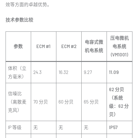
效等方面的卓越优势。
技术参数比较
压电微机
电容式微
参数
ECM #1
ECM #2
电系统
机电系统
(VM1001)
体积（立
24.3
16.32
9.27
11.09
方毫米）
62 分贝
信噪比
（系统
（离散麦
70 分贝
60 分贝
65 分贝
级：62 分
克风）
贝）
IP 等级
无
无
无
IP57