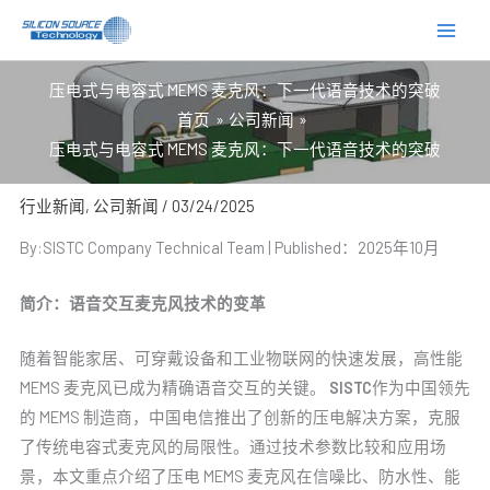
跳
至
内
压电式与电容式 MEMS 麦克风：下一代语音技术的突破
容
首页
公司新闻
压电式与电容式 MEMS 麦克风：下一代语音技术的突破
行业新闻
,
公司新闻
/
03/24/2025
By:SISTC Company Technical Team | Published：2025年10月
简介：语音交互麦克风技术的变革
随着智能家居、可穿戴设备和工业物联网的快速发展，高性能
MEMS 麦克风已成为精确语音交互的关键。
SISTC
作为中国领先
的 MEMS 制造商，中国电信推出了创新的压电解决方案，克服
了传统电容式麦克风的局限性。通过技术参数比较和应用场
景，本文重点介绍了压电 MEMS 麦克风在信噪比、防水性、能