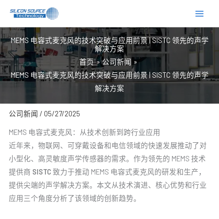
跳
至
内
MEMS 电容式麦克风的技术突破与应用前景 | SISTC 领先的声学
容
解决方案
首页
公司新闻
MEMS 电容式麦克风的技术突破与应用前景 | SISTC 领先的声学
解决方案
公司新闻
/
05/27/2025
MEMS 电容式麦克风：从技术创新到跨行业应用
近年来，物联网、可穿戴设备和电信领域的快速发展推动了对
小型化、高灵敏度声学传感器的需求。作为领先的 MEMS 技术
提供商
SISTC
致力于推动 MEMS 电容式麦克风的研发和生产，
提供尖端的声学解决方案。本文从技术演进、核心优势和行业
应用三个角度分析了该领域的创新趋势。