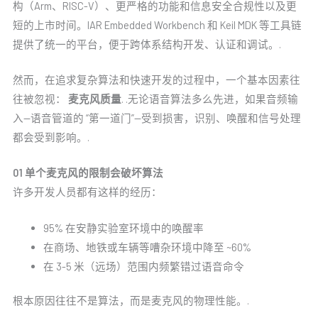
构（Arm、RISC-V）、更严格的功能和信息安全合规性以及更
短的上市时间。IAR Embedded Workbench 和 Keil MDK 等工具链
提供了统一的平台，便于跨体系结构开发、认证和调试。.
然而，在追求复杂算法和快速开发的过程中，一个基本因素往
往被忽视：
麦克风质量
. .无论语音算法多么先进，如果音频输
入--语音管道的 “第一道门”--受到损害，识别、唤醒和信号处理
都会受到影响。.
01 单个麦克风的限制会破坏算法
许多开发人员都有这样的经历：
95% 在安静实验室环境中的唤醒率
在商场、地铁或车辆等嘈杂环境中降至 ~60%
在 3-5 米（远场）范围内频繁错过语音命令
根本原因往往不是算法，而是麦克风的物理性能。.