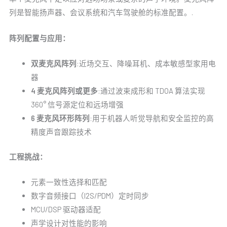
列是智能扬声器、会议系统和汽车驾驶舱的标准配置。.
阵列配置与应用：
双麦克风阵列
:近场交互、降噪耳机、成本敏感型家用电
器
4 麦克风阵列或更多
:通过波束成形和 TDOA 算法实现
360° 信号源定位和远场增强
6 麦克风环形阵列
:用于机器人听觉导航和安全监控的高
精度声音跟踪技术
工程挑战：
元素一致性选择和匹配
数字音频接口（I2S/PDM）定时同步
MCU/DSP 驱动器适配
声学设计对性能的影响