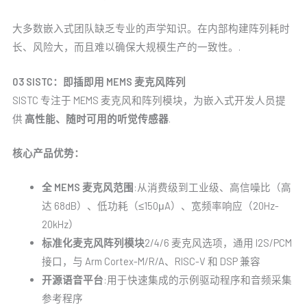
大多数嵌入式团队缺乏专业的声学知识。在内部构建阵列耗时
长、风险大，而且难以确保大规模生产的一致性。.
03 SISTC：即插即用 MEMS 麦克风阵列
SISTC 专注于 MEMS 麦克风和阵列模块，为嵌入式开发人员提
供
高性能、随时可用的听觉传感器
.
核心产品优势：
全 MEMS 麦克风范围
:从消费级到工业级、高信噪比（高
达 68dB）、低功耗（≤150μA）、宽频率响应（20Hz-
20kHz）
标准化麦克风阵列模块
2/4/6 麦克风选项，通用 I2S/PCM
接口，与 Arm Cortex-M/R/A、RISC-V 和 DSP 兼容
开源语音平台
:用于快速集成的示例驱动程序和音频采集
参考程序