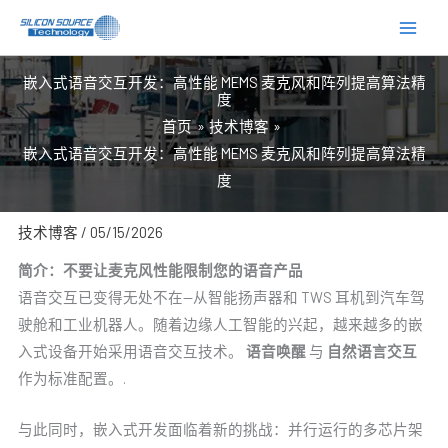
跳
至
内
嵌入式语音交互开发：高性能 MEMS 麦克风和阵列提高算法精
容
度
首页
技术博客
嵌入式语音交互开发：高性能 MEMS 麦克风和阵列提高算法精
度
技术博客
/
05/15/2026
简介：不要让麦克风性能限制您的语音产品
语音交互已变得无处不在--从智能扬声器和 TWS 耳机到汽车驾
驶舱和工业机器人。随着边缘人工智能的兴起，越来越多的嵌
入式设备开始采用语音交互技术。
语音唤醒
与
自然语言交互
作为标准配置。.
与此同时，嵌入式开发面临着新的挑战：并行运行的多芯片架