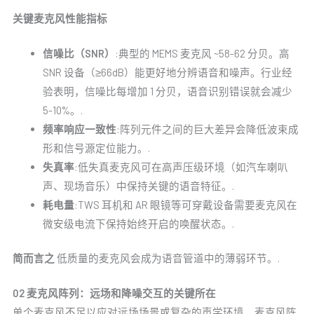
关键麦克风性能指标
信噪比（SNR）
:典型的 MEMS 麦克风 ~58-62 分贝。高
SNR 设备（≥66dB）能更好地分辨语音和噪声。行业经
验表明，信噪比每增加 1 分贝，语音识别错误就会减少
5-10%。.
频率响应一致性
:阵列元件之间的巨大差异会降低波束成
形和信号源定位能力。.
失真率
:低失真麦克风可在高声压级环境（如汽车喇叭
声、现场音乐）中保持关键的语音特征。.
耗电量
:TWS 耳机和 AR 眼镜等可穿戴设备需要麦克风在
微安级电流下保持始终开启的唤醒状态。.
简而言之
低质量的麦克风会成为语音管道中的薄弱环节。.
02 麦克风阵列：远场和降噪交互的关键所在
单个麦克风不足以应对远场场景或复杂的声学环境。麦克风阵