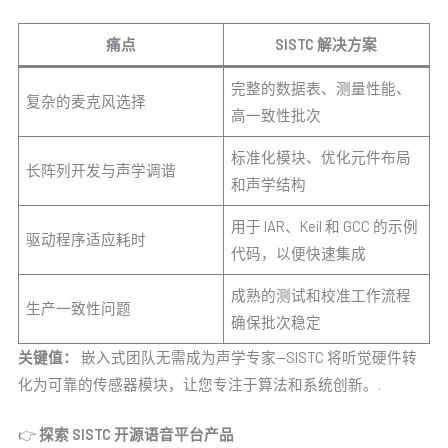
痛点
SISTC 解决方案
完整的数据表、测量性能、
复杂的麦克风选择
高一致性批次
标准化模块、优化元件布局
长阵列开发与声学调谐
和声学结构
用于 IAR、Keil 和 GCC 的示例
驱动程序适应耗时
代码，以便快速集成
成熟的测试和校准工作流程
生产一致性问题
确保批次稳定
关键值：
嵌入式团队无需成为声学专家--SISTC 将听觉硬件转
化为可靠的传感器模块，让您专注于算法和系统创新。.
👉
探索 SISTC 开源语音平台产品