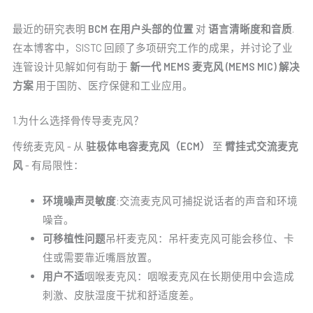
最近的研究表明
BCM 在用户头部的位置
对
语言清晰度和音质
.
在本博客中，SISTC 回顾了多项研究工作的成果，并讨论了业
连管设计见解如何有助于
新一代 MEMS 麦克风 (MEMS MIC) 解决
方案
用于国防、医疗保健和工业应用。
1.为什么选择骨传导麦克风？
传统麦克风 - 从
驻极体电容麦克风（ECM）
至
臂挂式交流麦克
风
- 有局限性：
环境噪声灵敏度
:交流麦克风可捕捉说话者的声音和环境
噪音。
可移植性问题
吊杆麦克风：吊杆麦克风可能会移位、卡
住或需要靠近嘴唇放置。
用户不适
咽喉麦克风：咽喉麦克风在长期使用中会造成
刺激、皮肤湿度干扰和舒适度差。