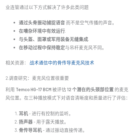
业连管通过以下方式解决了许多此类问题
通过头骨振动捕捉语音
而不是空气传播的声音。
在嘈杂环境中有效运行
.
与头盔、面罩或军用装备无缝集成
.
在移动过程中保持稳定
与吊杆麦克风不同。
相关资源：
战术通信中的骨传导麦克风技术
2.调查研究：麦克风位置很重要
利用
Temco HG-17 BCM
被评估
12 个潜在的头颈部位置
的麦克
风位置。在三种播放模式下对语音清晰度和质量进行了评估：
耳机
- 进行有控制的监听。
扬声器
- 用于露天播放。
骨传导耳机
- 通过振动直接传递。