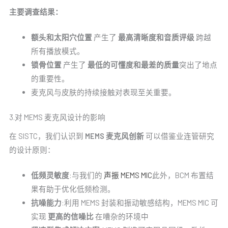
主要调查结果：
额头和太阳穴位置
产生了
最高清晰度和音质评级
跨越
所有播放模式。
锁骨位置
产生了
最低的可懂度和最差的质量
突出了地点
的重要性。
麦克风与皮肤的持续接触对表现至关重要。
3.对 MEMS 麦克风设计的影响
在 SISTC，我们认识到
MEMS 麦克风创新
可以借鉴业连管研究
的设计原则：
低频灵敏度
:与我们的
声振 MEMS MIC
此外，BCM 布置结
果有助于优化低频检测。
抗噪能力
:利用 MEMS 封装和振动敏感结构，MEMS MIC 可
实现
更高的信噪比
在嘈杂的环境中