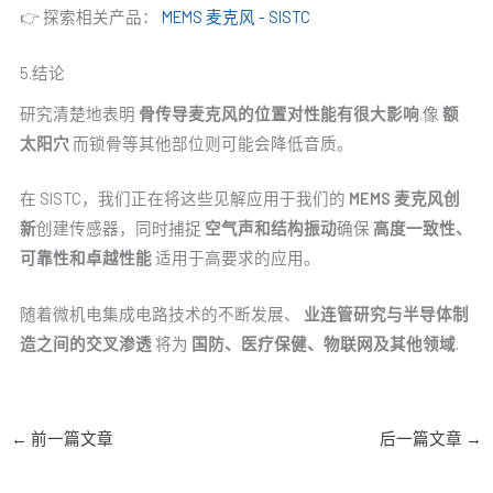
👉 探索相关产品：
MEMS 麦克风 - SISTC
5.结论
研究清楚地表明
骨传导麦克风的位置对性能有很大影响
.像
额
太阳穴
而锁骨等其他部位则可能会降低音质。
在 SISTC，我们正在将这些见解应用于我们的
MEMS 麦克风创
新
创建传感器，同时捕捉
空气声和结构振动
确保
高度一致性、
可靠性和卓越性能
适用于高要求的应用。
随着微机电集成电路技术的不断发展、
业连管研究与半导体制
造之间的交叉渗透
将为
国防、医疗保健、物联网及其他领域
.
←
前一篇文章
后一篇文章
→