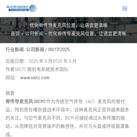
跳
至
内
优化骨传导麦克风位置，让语音更清晰
容
首页
公司新闻
优化骨传导麦克风位置，让语音更清晰
行业新闻
,
公司新闻
/
09/17/2025
出版日期：2025 年 9 月2025 年 9 月
作者SISTC 微机电系统技术团队
网站：
www.sistc.com
摘要
骨传导麦克风 (BCM)
作为传统空气传导（AC）麦克风的替代
品，特别是在嘈杂或战术环境中，这种麦克风正受到越来越多
的关注。与空气麦克风不同，BCM 可捕捉通过头骨传播的振
动，从而降低对背景噪声的敏感性，并可与头盔或呼吸面罩集
成。